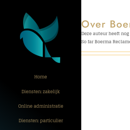
Ga
naar
inhoud
Over
Boe
Deze auteur heeft nog 
So far Boerma Reclame
Home
Diensten: zakelijk
Online administratie
Diensten: particulier