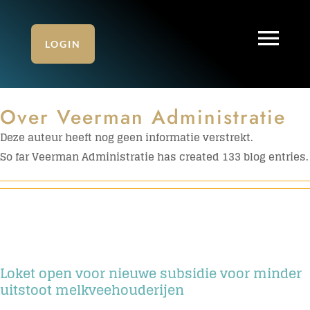
Ga
naar
Tog
inhoud
LOGIN
Home
Nav
Over
Veerman Administratie
Diensten: zakelijk
Deze auteur heeft nog geen informatie verstrekt.
So far Veerman Administratie has created 133 blog entries.
Online Administratie
Diensten: particulier
Klanten over Veerman
Loket open voor nieuwe subsidie voor minder
uitstoot melkveehouderijen
Over ons