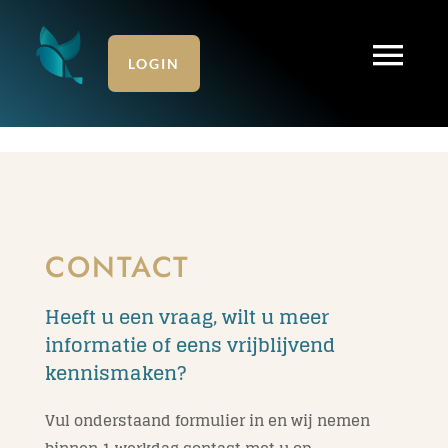
Ga
naar
Tog
inhoud
LOGIN
Home
Nav
Diensten: zakelijk
Online administratie
CONTACT
Diensten: particulier
Heeft u een vraag, wilt u meer
informatie of eens vrijblijvend
kennismaken?
Klanten over Veerman
Vul onderstaand formulier in en wij nemen
Over ons