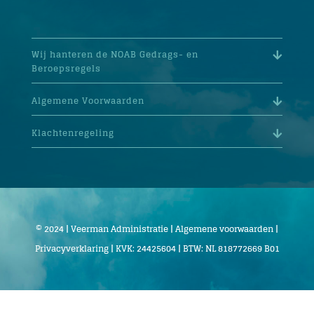
Wij hanteren de NOAB Gedrags- en
Beroepsregels
Algemene Voorwaarden
Klachtenregeling
© 2024 | Veerman Administratie |
Algemene voorwaarden
|
Privacyverklaring
| KVK: 24425604 | BTW: NL 818772669 B01