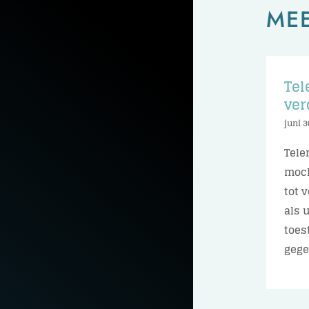
ME
Tel
ver
juni 3
Tele
moch
tot 
als 
toes
gegev