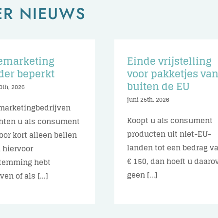
ER NIEUWS
emarketing
Einde vrijstelling
der beperkt
voor pakketjes va
buiten de EU
0th, 2026
juni 25th, 2026
marketingbedrijven
Koopt u als consument
ten u als consument
producten uit niet-EU-
voor kort alleen bellen
landen tot een bedrag v
u hiervoor
€ 150, dan hoeft u daaro
temming hebt
geen [...]
en of als [...]