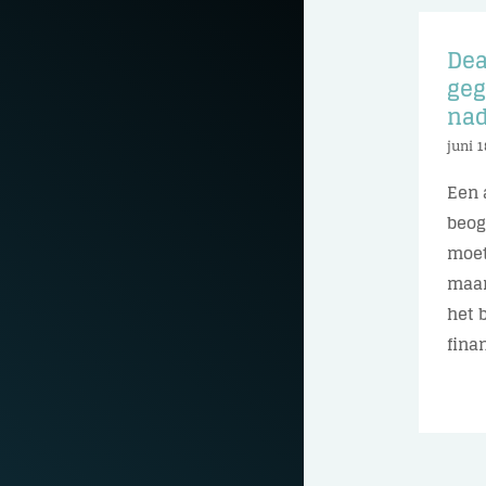
Dea
geg
nad
juni 1
Een 
beog
moet
maan
het 
finan