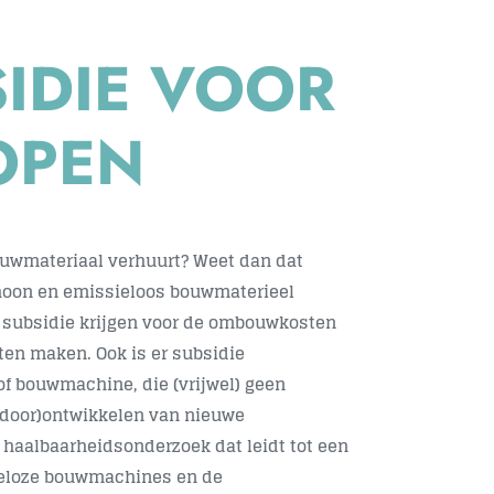
SIDIE VOOR
OPEN
bouwmateriaal verhuurt? Weet dan dat
choon en emissieloos bouwmaterieel
r subsidie krijgen voor de ombouwkosten
en maken. Ook is er subsidie
of bouwmachine, die (vrijwel) geen
t (door)ontwikkelen van nieuwe
haalbaarheidsonderzoek dat leidt tot een
sieloze bouwmachines en de