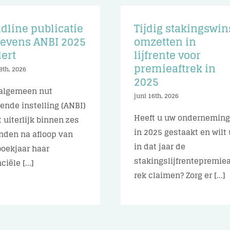
dline publicatie
Tijdig stakingswin
evens ANBI 2025
omzetten in
ert
lijfrente voor
premieaftrek in
8th, 2026
2025
algemeen nut
juni 16th, 2026
ende instelling (ANBI)
Heeft u uw ondernemin
 uiterlijk binnen zes
in 2025 gestaakt en wilt 
den na afloop van
in dat jaar de
boekjaar haar
stakingslijfrentepremiea
ciële [...]
rek claimen? Zorg er [...]