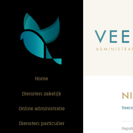
Ga
naar
inhoud
Home
N
Diensten: zakelijk
Online administratie
Veerm
Diensten: particulier
Gepubl