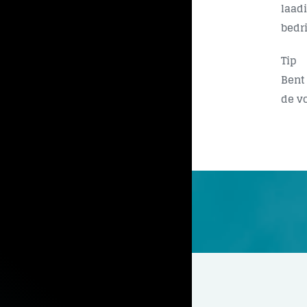
laad
bedr
Tip
Bent
de v