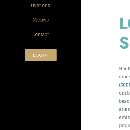
Over ons
L
Nieuws
Contact
LOGIN
Heef
sind
(
SSE
om b
besc
stik
emis
proj