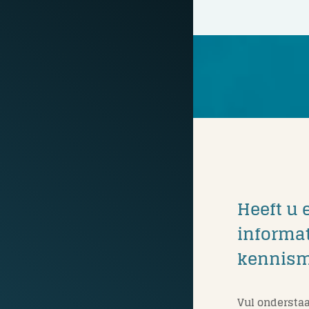
Heeft u 
informat
kennis
Vul onderstaa