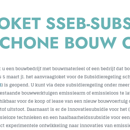
OKET SSEB-SUB
SCHONE BOUW 
t u een bouwbedrijf met bouwmaterieel of een bedrijf dat 
s
5 maart jl.
het aanvraagloket voor de Subsidieregeling s
B
) is geopend. U kunt via deze subsidieregeling onder mee
estaande bouwwerktuigen emissiearm of emissieloos te lat
hikbaar voor de koop of lease van een nieuw bouwvoertuig 
stof uitstoot. Daarnaast is er de Innovatiesubsidie voor he
sieloze technieken en een haalbaarheidssubsidie voor een 
ect experimentele ontwikkeling naar innovaties van emis