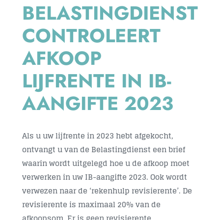
BELASTINGDIENST
Contact
CONTROLEERT
AFKOOP
LIJFRENTE IN IB-
AANGIFTE 2023
Als u uw lijfrente in 2023 hebt afgekocht,
ontvangt u van de Belastingdienst een brief
waarin wordt uitgelegd hoe u de afkoop moet
verwerken in uw IB-aangifte 2023. Ook wordt
verwezen naar de ‘rekenhulp revisierente’. De
revisierente is maximaal 20% van de
afkoopsom. Er is geen revisierente