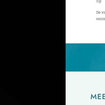
Tip
De v
verm
ME