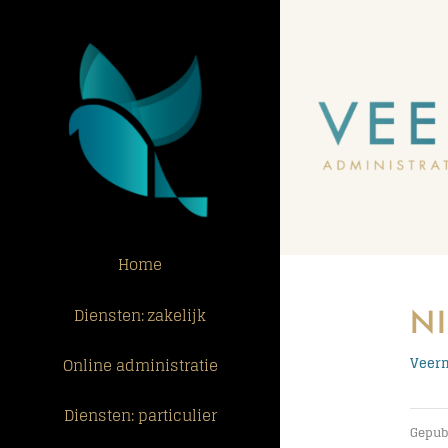
Ga
naar
inhoud
Home
N
Diensten: zakelijk
Online administratie
Veerm
Diensten: particulier
Gepubl