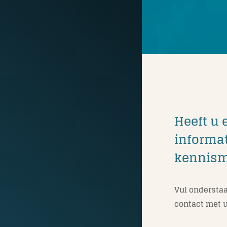
Heeft u 
informat
kennis
Vul onderstaa
contact met u