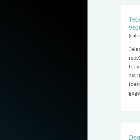
Tel
ver
juni 3
Tele
moch
tot 
als 
toes
gegev
Dea