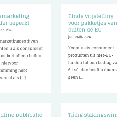
emarketing
Einde vrijstelling
der beperkt
voor pakketjes va
buiten de EU
0th, 2026
juni 25th, 2026
marketingbedrijven
Koopt u als consument
ten u als consument
producten uit niet-EU-
voor kort alleen bellen
landen tot een bedrag v
u hiervoor
€ 150, dan hoeft u daaro
temming hebt
geen [...]
en of als [...]
dline publicatie
Tijdig stakingswin