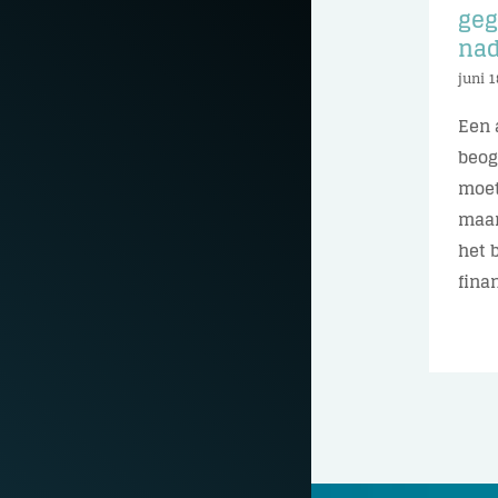
geg
nad
juni 1
Een 
beog
moet
maan
het 
finan