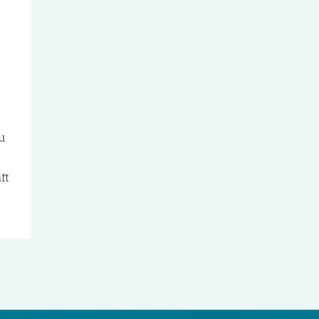
g
u
ft