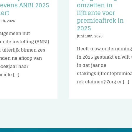
evens ANBI 2025
omzetten in
ert
lijfrente voor
premieaftrek in
8th, 2026
2025
algemeen nut
juni 16th, 2026
ende instelling (ANBI)
Heeft u uw ondernemin
 uiterlijk binnen zes
in 2025 gestaakt en wilt 
den na afloop van
in dat jaar de
boekjaar haar
stakingslijfrentepremiea
ciële [...]
rek claimen? Zorg er [...]