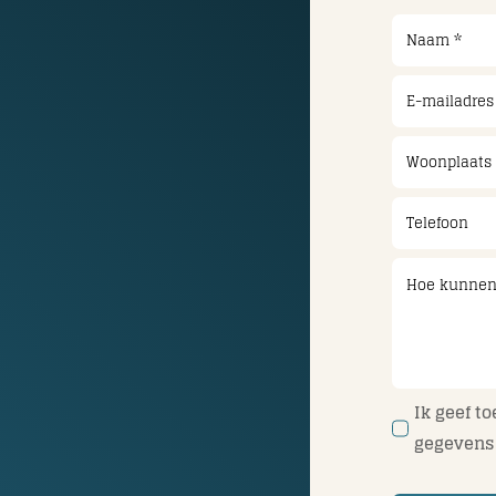
Ik geef t
gegevens 