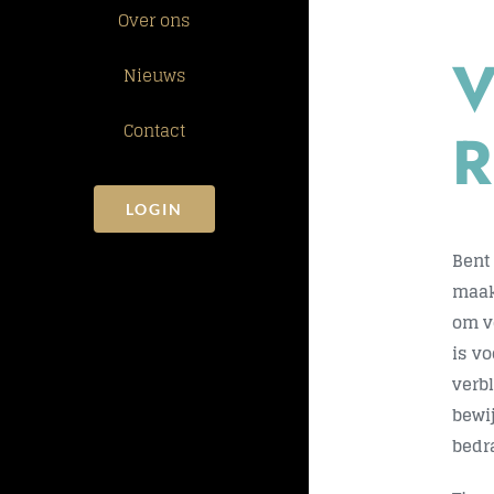
Over ons
V
Nieuws
Contact
R
LOGIN
Bent
maak
om v
is v
verb
bewi
bedr