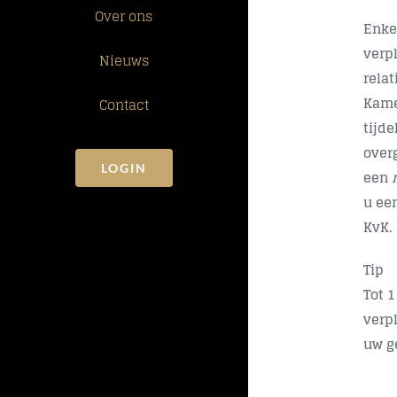
Over ons
Enkel
verp
Nieuws
rela
Kame
Contact
tijde
overg
LOGIN
een
u ee
KvK.
Tip
Tot 
verpl
uw g