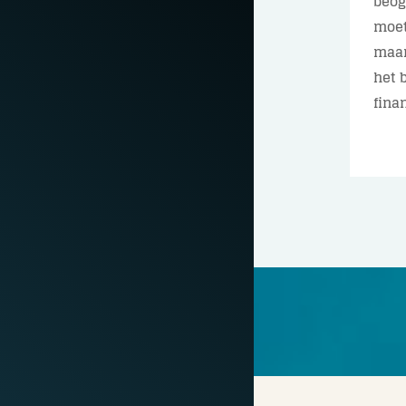
beog
moet
maan
het 
finan