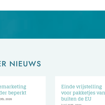
ER NIEUWS
emarketing
Einde vrijstelling
der beperkt
voor pakketjes va
buiten de EU
0th, 2026