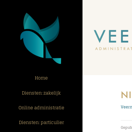
Ga
naar
inhoud
Home
N
Diensten: zakelijk
Online administratie
Veerm
Diensten: particulier
Gepubl