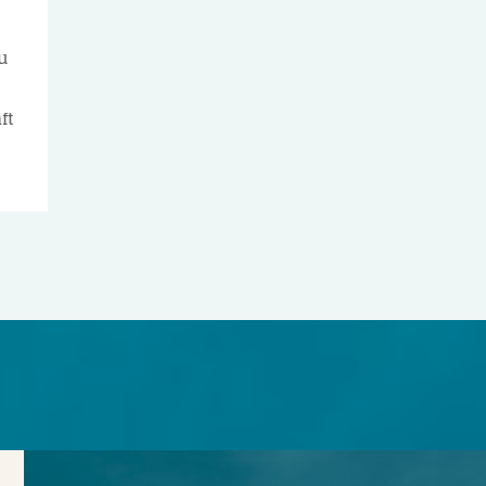
g
u
ft