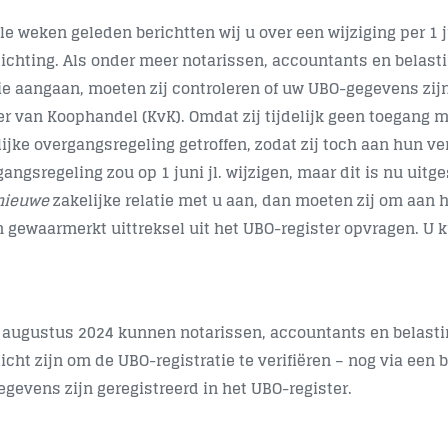
e weken geleden berichtten wij u over een wijziging per 1 j
lichting. Als onder meer notarissen, accountants en belas
tie aangaan, moeten zij controleren of uw UBO-gegevens zijn
r van Koophandel (KvK). Omdat zij tijdelijk geen toegang 
lijke overgangsregeling getroffen, zodat zij toch aan hun ve
angsregeling zou op 1 juni jl. wijzigen, maar dit is nu uitg
nieuwe
zakelijke relatie met u aan, dan moeten zij om aan hu
n gewaarmerkt uittreksel uit het UBO-register opvragen. U k
1 augustus 2024 kunnen notarissen, accountants en belasti
icht zijn om de UBO-registratie te verifiëren – nog via een
egevens zijn geregistreerd in het UBO-register.