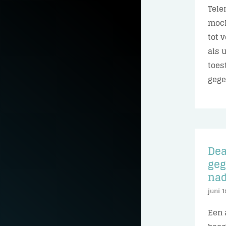
Tele
moch
tot 
als 
toes
gegev
Dea
geg
nad
juni 1
Een 