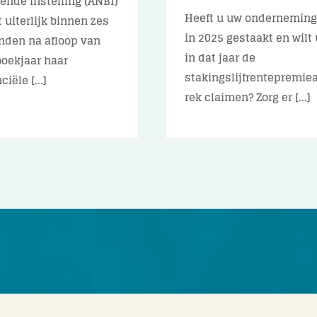
ende instelling (ANBI)
Heeft u uw ondernemin
 uiterlijk binnen zes
in 2025 gestaakt en wilt 
den na afloop van
in dat jaar de
boekjaar haar
stakingslijfrentepremiea
ciële [...]
rek claimen? Zorg er [...]