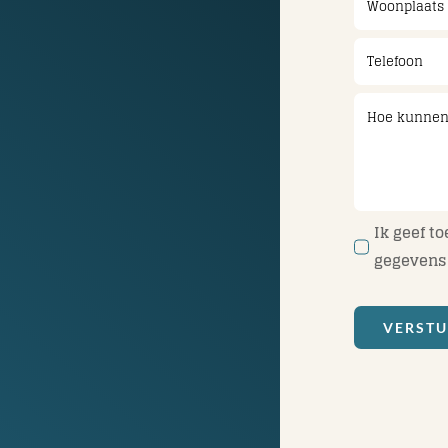
Ik geef t
gegevens 
VERST