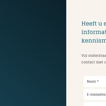
Heeft u 
informat
kennis
Vul onderstaa
contact met u