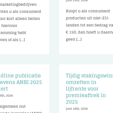
juni 25th, 2026
marketingbedrijven
Koopt u als consument
ten u als consument
producten uit niet-EU-
voor kort alleen bellen
landen tot een bedrag v
u hiervoor
€ 150, dan hoeft u daaro
temming hebt
geen [...]
en of als [...]
dline publicatie
Tijdig stakingswin
evens ANBI 2025
omzetten in
ert
lijfrente voor
premieaftrek in
8th, 2026
2025
algemeen nut
juni 16th, 2026