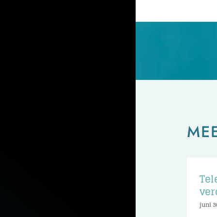
ME
Tel
ver
juni 3