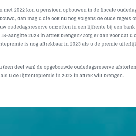
en met 2022 kon u pensioen opbouwen in de fiscale oudedag
bouwd, dan mag u die ook nu nog volgens de oude regels omz
 uw oudedagsreserve omzetten in een lijfrente bij een bank 
 IB-aangifte 2023 in aftrek brengen? Zorg er dan voor dat u 
entepremie is nog aftrekbaar in 2023 als u de premie uiterlij
 u (een deel van) de opgebouwde oudedagsreserve afstorten 
als u de lijfrentepremie in 2023 in aftrek wilt brengen.