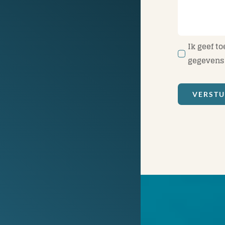
Ik geef t
gegevens 
VERST