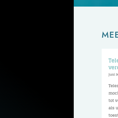
ME
Tel
ver
juni 3
Tele
moch
tot 
als 
toes