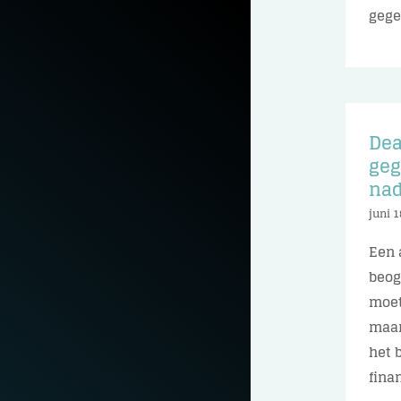
gegev
Dea
geg
nad
juni 1
Een 
beog
moet
maan
het 
finan