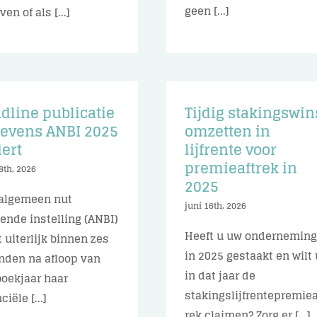
geen [...]
en of als [...]
dline publicatie
Tijdig stakingswin
evens ANBI 2025
omzetten in
ert
lijfrente voor
premieaftrek in
8th, 2026
2025
algemeen nut
juni 16th, 2026
ende instelling (ANBI)
Heeft u uw ondernemin
 uiterlijk binnen zes
in 2025 gestaakt en wilt 
den na afloop van
in dat jaar de
boekjaar haar
stakingslijfrentepremiea
ciële [...]
rek claimen? Zorg er [...]