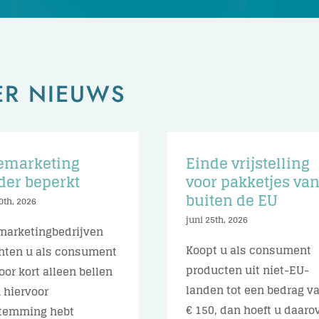
ER NIEUWS
emarketing
Einde vrijstelling
der beperkt
voor pakketjes va
buiten de EU
0th, 2026
juni 25th, 2026
marketingbedrijven
Koopt u als consument
ten u als consument
producten uit niet-EU-
voor kort alleen bellen
landen tot een bedrag v
u hiervoor
€ 150, dan hoeft u daaro
temming hebt