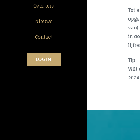
Over ons
Tot 
opge
Nieuws
van)
in de
Contact
lijfr
Tip
LOGIN
Wilt
2024