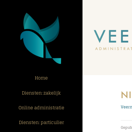
Ga
naar
inhoud
Home
N
Diensten: zakelijk
Online administratie
Veerm
Diensten: particulier
Gepubl