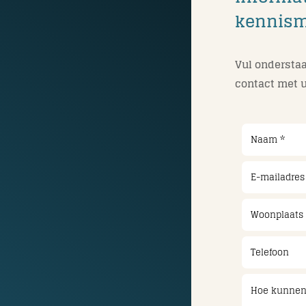
kennis
Vul onderstaa
contact met u