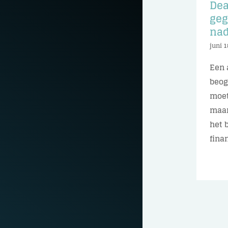
Dea
geg
nad
juni 1
Een 
beog
moet
maan
het 
finan