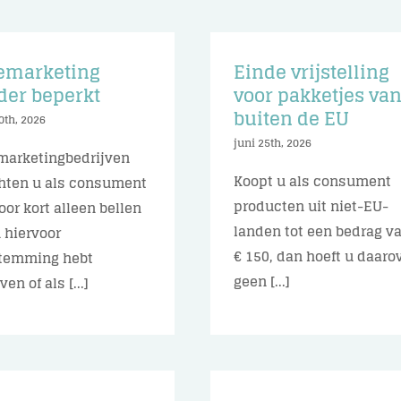
emarketing
Einde vrijstelling
der beperkt
voor pakketjes va
buiten de EU
0th, 2026
juni 25th, 2026
marketingbedrijven
Koopt u als consument
ten u als consument
producten uit niet-EU-
voor kort alleen bellen
landen tot een bedrag v
u hiervoor
€ 150, dan hoeft u daaro
temming hebt
geen [...]
en of als [...]