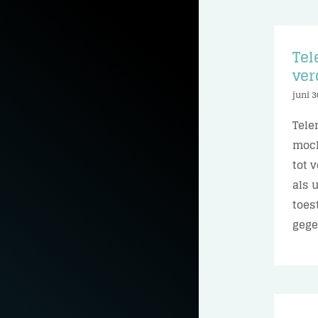
Tel
ver
juni 3
Tele
moch
tot 
als 
toes
gegev