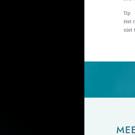
Tip
Het 
niet 
ME