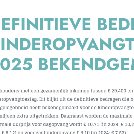
EFINITIEVE BE
KINDEROPVANG
2025 BEKENDG
houdens met een gezamenlijk inkomen tussen € 29.400 en €
eropvangtoeslag. Dit blijkt uit de definitieve bedragen die 
gelegenheid heeft bekendgemaakt voor de kinderopvangtoes
miljoen extra uitgetrokken. Daarnaast worden de maximale 
male uurprijs voor dagopvang wordt € 10,71 (in 2024: € 10,2
 € 9,12) en voor gastouderopvang € 8,10 (in 2024: € 7,53).