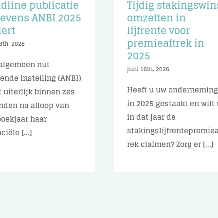
dline publicatie
Tijdig stakingswin
evens ANBI 2025
omzetten in
ert
lijfrente voor
premieaftrek in
8th, 2026
2025
algemeen nut
juni 16th, 2026
ende instelling (ANBI)
Heeft u uw ondernemin
 uiterlijk binnen zes
in 2025 gestaakt en wilt 
den na afloop van
in dat jaar de
boekjaar haar
stakingslijfrentepremiea
ciële [...]
rek claimen? Zorg er [...]