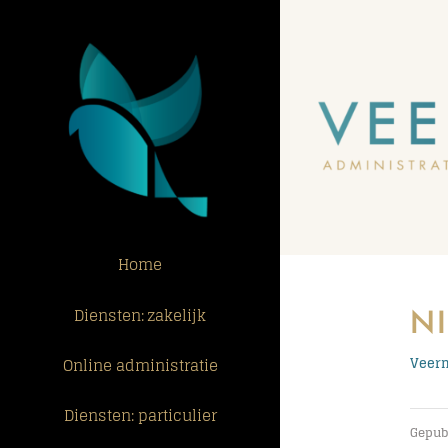
Ga
naar
inhoud
Home
N
Diensten: zakelijk
Online administratie
Veerm
Diensten: particulier
Gepubl