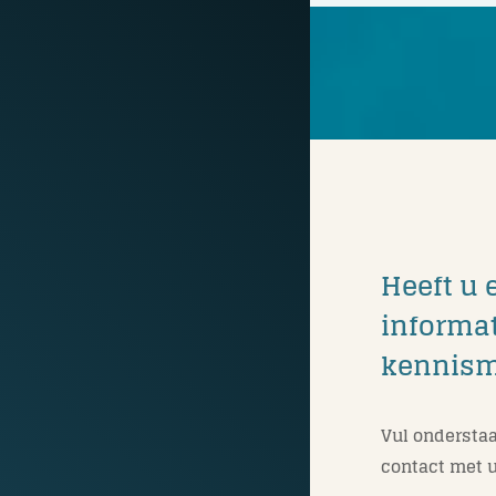
Heeft u 
informat
kennis
Vul onderstaa
contact met u