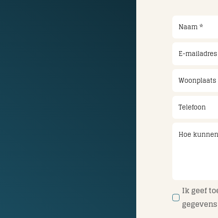
Ik geef t
gegevens 