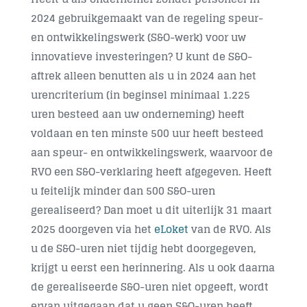
2024 gebruikgemaakt van de regeling speur-
Contact
en ontwikkelingswerk (S&O-werk) voor uw
innovatieve investeringen? U kunt de S&O-
aftrek alleen benutten als u in 2024 aan het
urencriterium (in beginsel minimaal 1.225
uren besteed aan uw onderneming) heeft
voldaan en ten minste 500 uur heeft besteed
aan speur- en ontwikkelingswerk, waarvoor de
RVO een S&O-verklaring heeft afgegeven. Heeft
u feitelijk minder dan 500 S&O-uren
gerealiseerd? Dan moet u dit uiterlijk
31 maart
2025
doorgeven via het
eLoket
van de RVO. Als
u de S&O-uren niet tijdig hebt doorgegeven,
krijgt u eerst een herinnering. Als u ook daarna
de gerealiseerde S&O-uren niet opgeeft, wordt
ervan uitgegaan dat u geen S&O-uren heeft