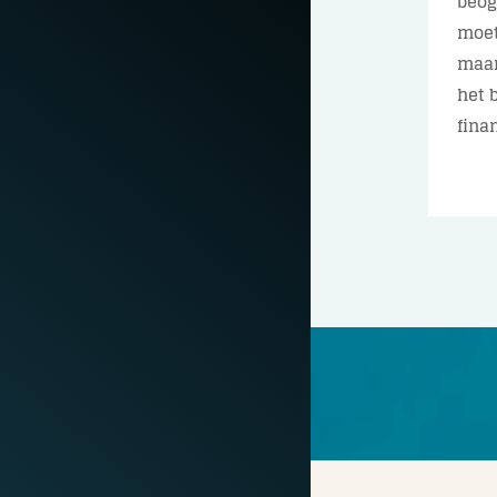
beog
moet
maan
het 
finan