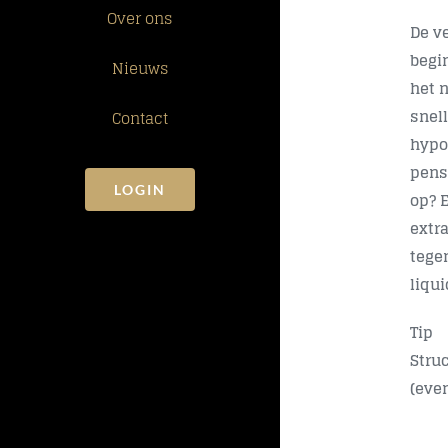
Over ons
De v
begi
Nieuws
het 
snell
Contact
hypo
pens
LOGIN
op? E
extr
tege
liqu
Tip
Stru
(eve