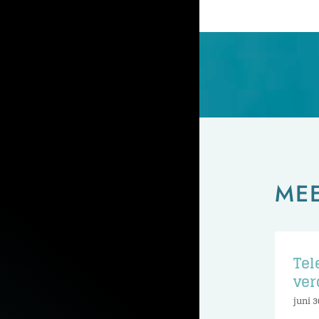
ME
Tel
ver
juni 3