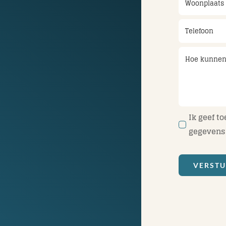
Ik geef t
gegevens 
VERST