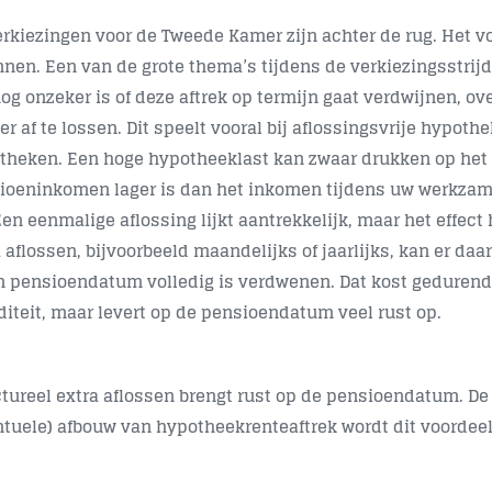
erkiezingen voor de Tweede Kamer zijn achter de rug. Het 
nnen. Een van de grote thema’s tijdens de verkiezingsstri
nog onzeker is of deze aftrek op termijn gaat verdwijnen, 
er af te lossen. Dit speelt vooral bij aflossingsvrije hypothe
theken. Een hoge hypotheeklast kan zwaar drukken op het
ioeninkomen lager is dan het inkomen tijdens uw werkzame 
en eenmalige aflossing lijkt aantrekkelijk, maar het effect 
a aflossen, bijvoorbeeld maandelijks of jaarlijks, kan er d
n pensioendatum volledig is verdwenen. Dat kost geduren
iditeit, maar levert op de pensioendatum veel rust op.
ctureel extra aflossen brengt rust op de pensioendatum. D
ntuele) afbouw van hypotheekrenteaftrek wordt dit voordeel