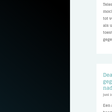
Tele
moch
tot 
als 
toes
gegev
Dea
geg
nad
juni 1
Een 