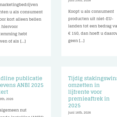
juni 25th, 2026
marketingbedrijven
Koopt u als consument
ten u als consument
producten uit niet-EU-
voor kort alleen bellen
landen tot een bedrag v
u hiervoor
€ 150, dan hoeft u daaro
temming hebt
geen [...]
en of als [...]
dline publicatie
Tijdig stakingswin
evens ANBI 2025
omzetten in
ert
lijfrente voor
premieaftrek in
8th, 2026
2025
algemeen nut
juni 16th, 2026