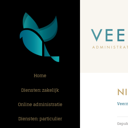
Ga
naar
inhoud
Home
N
Diensten: zakelijk
Online administratie
Veerm
Diensten: particulier
Gepubl