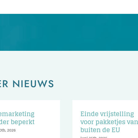
ER NIEUWS
emarketing
Einde vrijstelling
der beperkt
voor pakketjes va
buiten de EU
0th, 2026