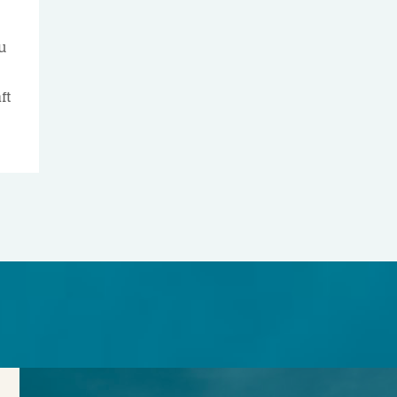
g
u
ft