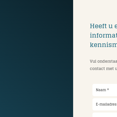
Heeft u 
informat
kennis
Vul onderstaa
contact met u