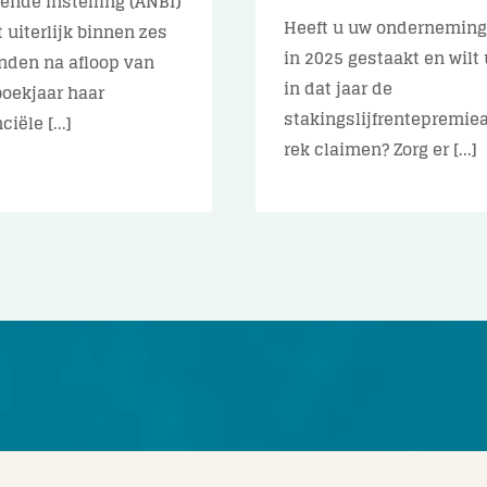
ende instelling (ANBI)
Heeft u uw ondernemin
 uiterlijk binnen zes
in 2025 gestaakt en wilt 
den na afloop van
in dat jaar de
boekjaar haar
stakingslijfrentepremiea
ciële [...]
rek claimen? Zorg er [...]