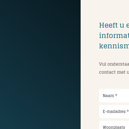
Heeft u 
informat
kennis
Vul onderstaa
contact met u