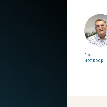
Leo
Honkoop